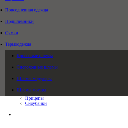
Повседневная одежда
Подшлемники
Сумки
Термоодежда
Кроссовые шлемы
Снегоходные шлемы
Шлемы модуляры
Шлемы мотард
Прицепы
Сноубайки