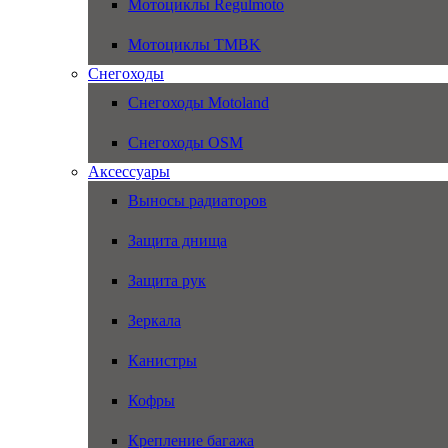
Мотоциклы Regulmoto
Мотоциклы TMBK
Снегоходы
Снегоходы Motoland
Снегоходы OSM
Аксессуары
Выносы радиаторов
Защита днища
Защита рук
Зеркала
Канистры
Кофры
Крепление багажа