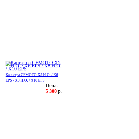
Канистра CFMOTO X5 H.O. / X6
EPS / X8 H.O. / X10 EPS
Цена:
5 300
р.