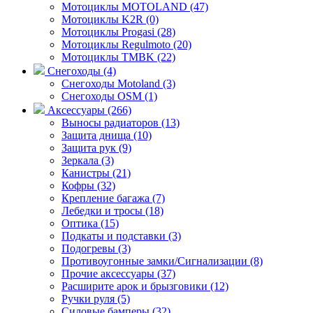
Мотоциклы MOTOLAND (47)
Мотоциклы K2R (0)
Мотоциклы Progasi (28)
Мотоциклы Regulmoto (20)
Мотоциклы TMBK (22)
Снегоходы (4)
Снегоходы Motoland (3)
Снегоходы OSM (1)
Аксессуары (266)
Выносы радиаторов (13)
Защита днища (10)
Защита рук (9)
Зеркала (3)
Канистры (21)
Кофры (32)
Крепление багажа (7)
Лебедки и тросы (18)
Оптика (15)
Подкаты и подставки (3)
Подогревы (3)
Противоугонные замки/Сигнализации (8)
Прочие аксессуары (37)
Расширите арок и брызговики (12)
Ручки руля (5)
Силовые бамперы (32)