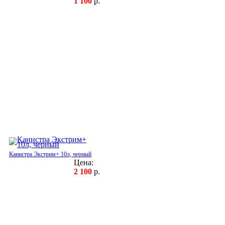
1 100
р.
Канистра Экстрим+ 10л, черный
Цена:
2 100
р.