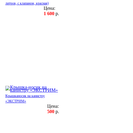
литров, с клапаном, красная)
Цена:
1 600
р.
Крышканосик на канистру
«ЭКСТРИМ»
Цена:
500
р.