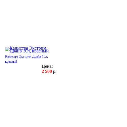
Канистра Экстрим Драйв 10л,
красный
Цена:
2 500
р.