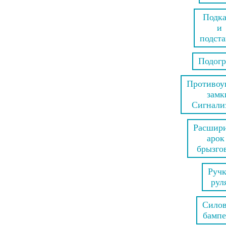
Подк
и
подст
Подог
Противоу
замк
Сигнали
Расшир
арок
брызго
Руч
рул
Сило
бамп