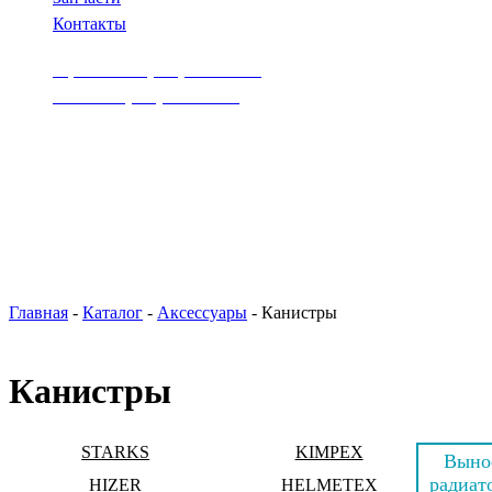
Контакты
Афонино: 8 (831) 235-07-63
Ясная: 8 (831) 231-07-37
Главная
-
Каталог
-
Аксессуары
-
Канистры
Канистры
STARKS
KIMPEX
Выно
радиат
HIZER
HELMETEX