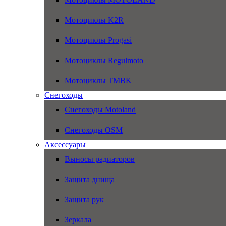
Мотоциклы K2R
Мотоциклы Progasi
Мотоциклы Regulmoto
Мотоциклы TMBK
Снегоходы
Снегоходы Motoland
Снегоходы OSM
Аксессуары
Выносы радиаторов
Защита днища
Защита рук
Зеркала