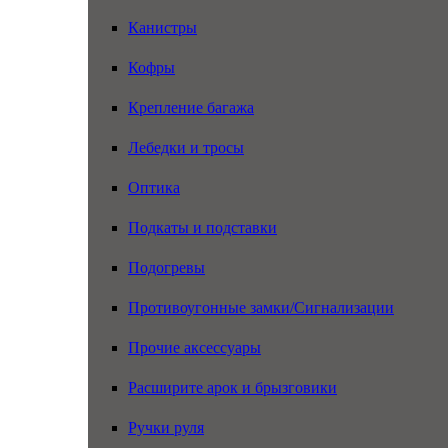
Канистры
Кофры
Крепление багажа
Лебедки и тросы
Оптика
Подкаты и подставки
Подогревы
Противоугонные замки/Сигнализации
Прочие аксессуары
Расширите арок и брызговики
Ручки руля