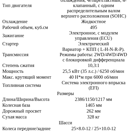
охлаждения, четырехтактный, 4-
Тип двигателя
клапанный, с одним
распределительным валом
верхнего расположения (SOHC)
Охлаждение
Жидкостное
Рабочий объем, куб.см
495
Электронное, с модулем
Зажигание
управления (ECU)
Стартер
Электрический
Вариатор + КПП ( L-H-N-R-P).
Трансмиссия
Режимы работы: 2WD/4WD/4WD
с блокировкой дифференциала
Степень сжатия
10,3:1
Мощность
25,5 кВт (35 л.с.) / 6250 об/мин
Макс. крутящий момент
40 H*м при 6000 об/мин
Система электронного впрыска
Топливная система
(EFI)
Размеры
Длина/Ширина/Высота
2386/1150/1217 мм
Колесная база
1465 мм
Дорожный просвет
262 мм
Сухая масса
328 кг
Шасси
Колеса передние/задние
25×8.0-12 / 25×10.0-12