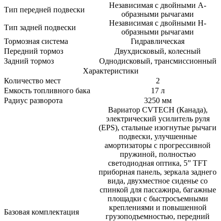
Независимая с двойными А-
Тип передней подвески
образными рычагами
Независимая с двойными H-
Тип задней подвески
образными рычагами
Тормозная система
Гидравлическая
Передний тормоз
Двухдисковый, колесный
Задний тормоз
Однодисковый, трансмиссионный
Характеристики
Количество мест
2
Емкость топливного бака
17 л
Радиус разворота
3250 мм
Вариатор CVTECH (Канада),
электрический усилитель руля
(EPS), стальные изогнутые рычаги
подвески, улучшенные
амортизаторы с прогрессивной
пружиной, полностью
светодиодная оптика, 5” TFT
приборная панель, зеркала заднего
вида, двухместное сиденье со
спинкой для пассажира, багажные
площадки с быстросъемными
креплениями и повышенной
Базовая комплектация
грузоподъемностью, передний